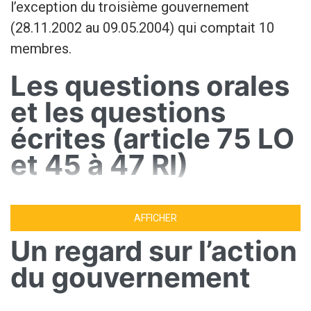
l’exception du troisième gouvernement
(28.11.2002 au 09.05.2004) qui comptait 10
membres.
Les questions orales
et les questions
écrites (article 75 LO
et 45 à 47 RI)
Questions orales (articles 45 et 46 RI)
AFFICHER
Un regard sur l’action
Au moins une séance est réservée aux questions orales (voir
modèle de question orale), lors de chacune des sessions
du gouvernement
ordinaires du congrès (article 45 RI et article 75 LO).
Les membres du congrès ont ainsi le droit d’exposer en séance