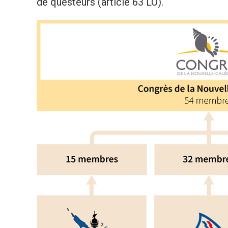
de questeurs (article 63 LO).