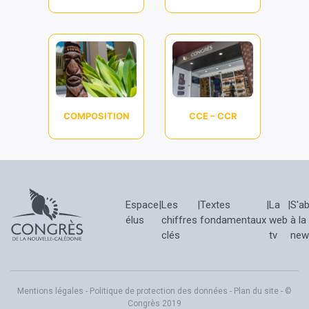
COMPOSITION
CCE – CCR
Espace
|
Les
|
Textes
|
La
|
S'a
élus
chiffres
fondamentaux
web
à la
clés
tv
new
Mentions légales
-
Politique de protection des données
-
Plan du site
- ©
Congrès 2019