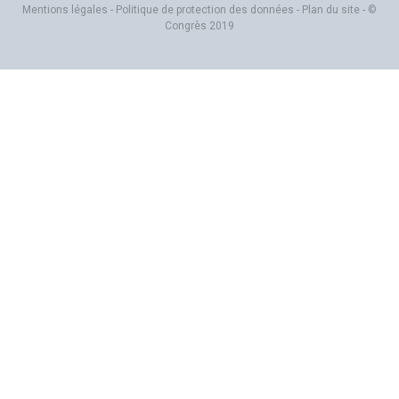
Mentions légales
-
Politique de protection des données
-
Plan du site
- ©
Congrès 2019