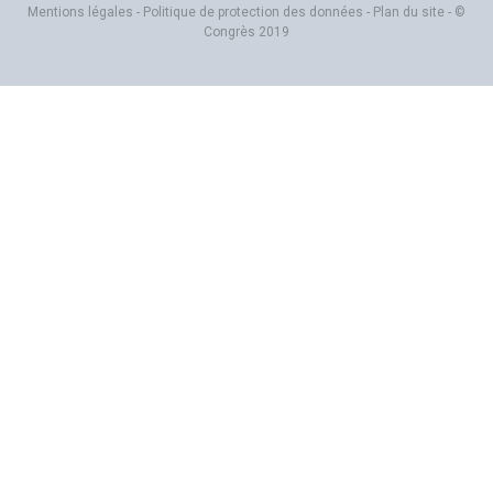
Mentions légales
-
Politique de protection des données
-
Plan du site
- ©
Congrès 2019