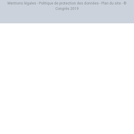
Mentions légales
-
Politique de protection des données
-
Plan du site
- ©
Congrès 2019