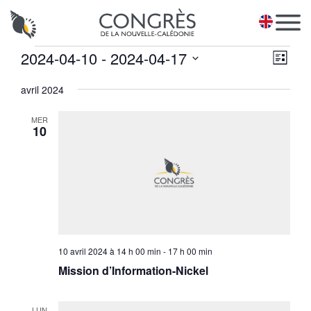
Panneau de gestion des cookies
EN
Évènements
Na
2024-04-10
 - 
2024-04-17
Navi
Liste
de
pa
Sélectionnez
vues
avril 2024
une
con
Évè
date.
MER
10
10 avril 2024 à 14 h 00 min
-
17 h 00 min
Mission d’Information-Nickel
LUN