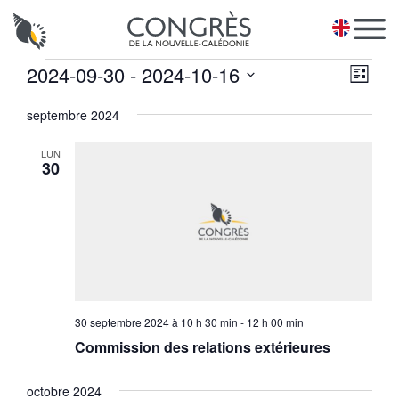
Panneau de gestion des cookies
EN
Évènements
Na
2024-09-30
 - 
2024-10-16
Navi
Liste
de
pa
Sélectionnez
vues
septembre 2024
une
con
Évè
date.
LUN
30
30 septembre 2024 à 10 h 30 min
-
12 h 00 min
Commission des relations extérieures
octobre 2024