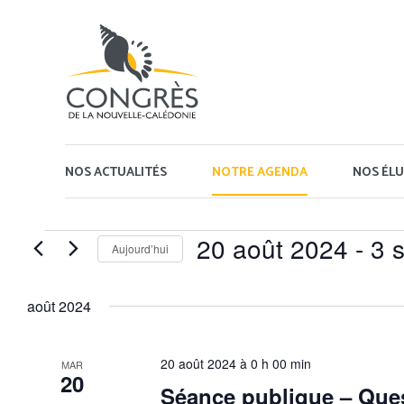
Panneau de gestion des cookies
NOS ACTUALITÉS
NOTRE AGENDA
NOS ÉLU
Évènements
20 août 2024
 - 
3 
Aujourd’hui
Sélectionnez
une
août 2024
date.
20 août 2024 à 0 h 00 min
MAR
20
Séance publique – Que