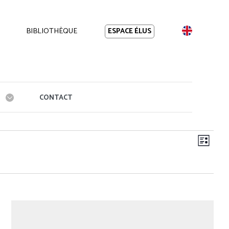
BIBLIOTHÈQUE
EN
ESPACE ÉLUS
CONTACT
Navi
Navig
Liste
de
par
vues
cons
Évèn