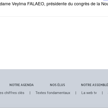
ame Veylma FALAEO, présidente du congrès de la Nou
NOTRE AGENDA
NOS ÉLUS
NOTRE ASSEMBL
es chiffres clés
|
Textes fondamentaux
|
La web tv
|