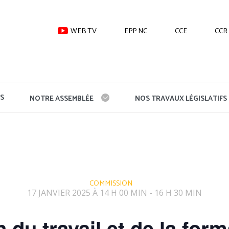
WEB TV
EPP NC
CCE
CCR
S
NOTRE ASSEMBLÉE
NOS TRAVAUX LÉGISLATIFS
COMMISSION
17 JANVIER 2025 À 14 H 00 MIN
16 H 30 MIN
-
du travail et de la form