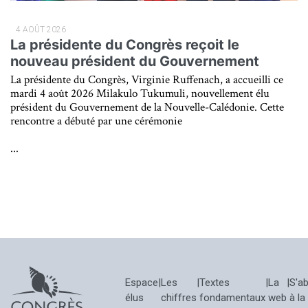
4 AOÛT 2026
La présidente du Congrès reçoit le
nouveau président du Gouvernement
La présidente du Congrès, Virginie Ruffenach, a accueilli ce
mardi 4 août 2026 Milakulo Tukumuli, nouvellement élu
président du Gouvernement de la Nouvelle-Calédonie. Cette
rencontre a débuté par une cérémonie
...
Espace
|
Les
|
Textes
|
La
|
S'a
élus
chiffres
fondamentaux
web
à la