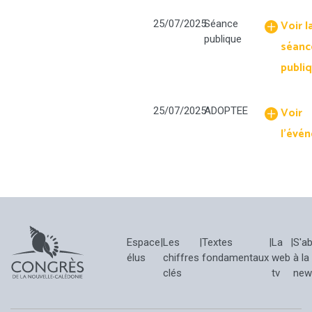
Voir l
25/07/2025
Séance
publique
séanc
publi
Voir
25/07/2025
ADOPTEE
l'évé
Espace
|
Les
|
Textes
|
La
|
S'a
élus
chiffres
fondamentaux
web
à la
clés
tv
new