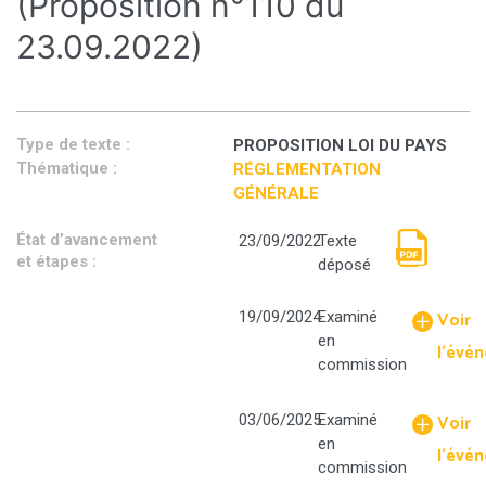
(Proposition n°110 du
23.09.2022)
Type de texte :
PROPOSITION LOI DU PAYS
Thématique :
RÉGLEMENTATION
GÉNÉRALE
État d’avancement
23/09/2022
Texte
et étapes :
déposé
Proposition
Voir
19/09/2024
Examiné
n
en
110
l'évé
commission
du
23.09.2022.p
Voir
03/06/2025
Examiné
en
l'évé
commission