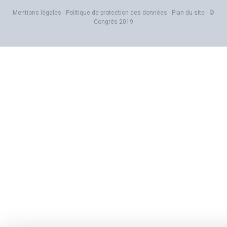
Mentions légales
-
Politique de protection des données
-
Plan du site
- ©
Congrès 2019