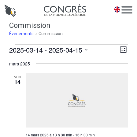
Panneau de gestion des cookies
EN
Commission
Évènements
Commission
Évènements
Na
2025-03-14
 - 
2025-04-15
Navi
Liste
de
pa
Sélectionnez
vues
mars 2025
une
con
Évè
date.
VEN
14
14 mars 2025 à 13 h 30 min
-
16 h 30 min