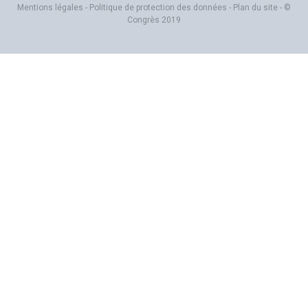
Mentions légales
-
Politique de protection des données
-
Plan du site
- ©
Congrès 2019