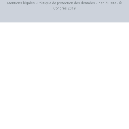
Mentions légales
-
Politique de protection des données
-
Plan du site
- ©
Congrès 2019