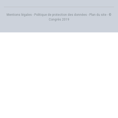
Mentions légales
-
Politique de protection des données
-
Plan du site
- ©
Congrès 2019