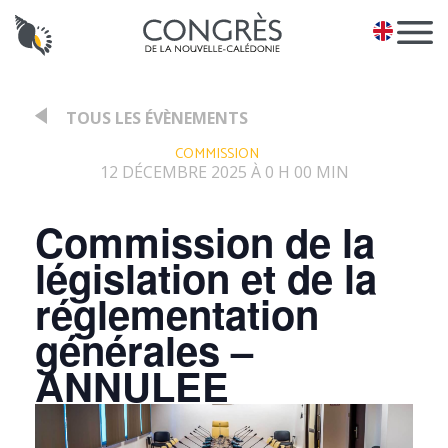
Panneau de gestion des cookies
EN
TOUS LES ÉVÈNEMENTS
:
COMMISSION
12 DÉCEMBRE 2025 À 0 H 00 MIN
Commission de la
législation et de la
réglementation
générales –
ANNULEE