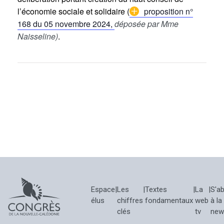
l’économie sociale et solidaire (
proposition n°
168 du 05 novembre 2024,
déposée par Mme
Naisseline)
.
Espace
|
Les
|
Textes
|
La
|
S'a
élus
chiffres
fondamentaux
web
à la
clés
tv
new