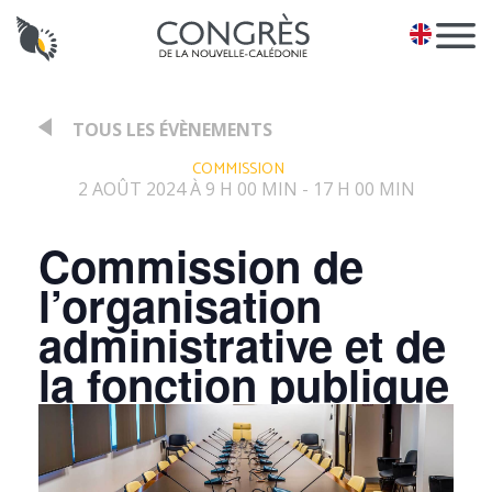
Panneau de gestion des cookies
EN
TOUS LES ÉVÈNEMENTS
:
COMMISSION
2 AOÛT 2024 À 9 H 00 MIN
17 H 00 MIN
-
Commission de
l’organisation
administrative et de
la fonction publique