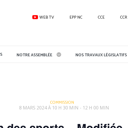
WEB TV
EPP NC
CCE
CCR
S
NOTRE ASSEMBLÉE
NOS TRAVAUX LÉGISLATIFS
COMMISSION
8 MARS 2024 À 10 H 30 MIN
12 H 00 MIN
-
des sports – Modifiée