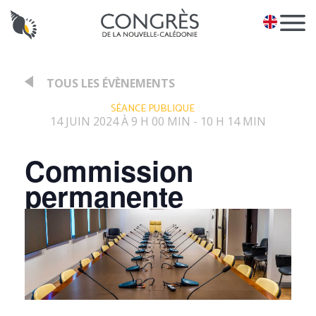
Panneau de gestion des cookies
EN
TOUS LES ÉVÈNEMENTS
:
SÉANCE PUBLIQUE
14 JUIN 2024 À 9 H 00 MIN
10 H 14 MIN
-
Commission
permanente