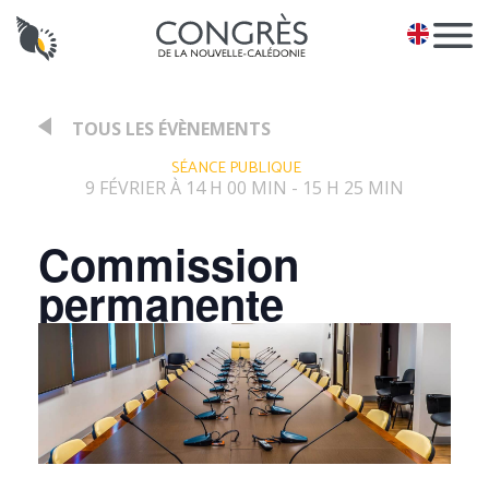
Panneau de gestion des cookies
EN
TOUS LES ÉVÈNEMENTS
:
SÉANCE PUBLIQUE
9 FÉVRIER À 14 H 00 MIN
15 H 25 MIN
-
Commission
permanente