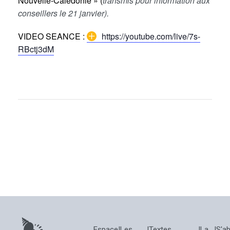
Nouvelle-Calédonie » (
transmis pour information aux
conseillers le 21 janvier).
VIDEO SEANCE :
https://youtube.com/live/7s-
RBctj3dM
Espace
|
Les
|
Textes
|
La
|
S'a