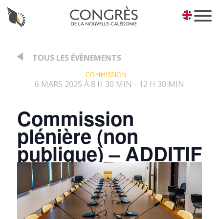
Panneau de gestion des cookies
EN
TOUS LES ÉVÈNEMENTS
:
COMMISSION
6 MARS 2025 À 8 H 30 MIN
12 H 30 MIN
-
Commission
plénière (non
publique) – ADDITIF