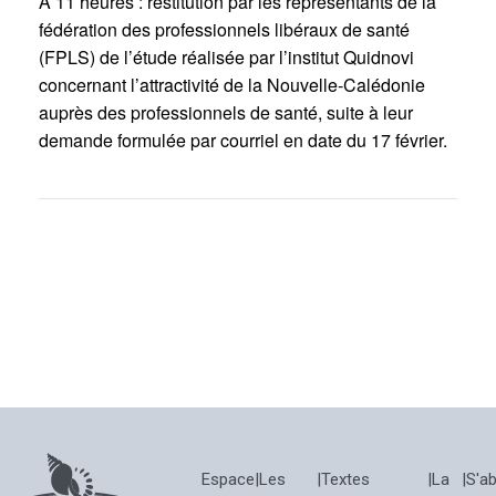
A 11 heures : restitution par les représentants de la
fédération des professionnels libéraux de santé
(FPLS) de l’étude réalisée par l’institut Quidnovi
concernant l’attractivité de la Nouvelle-Calédonie
auprès des professionnels de santé, suite à leur
demande formulée par courriel en date du 17 février.
Espace
|
Les
|
Textes
|
La
|
S'a