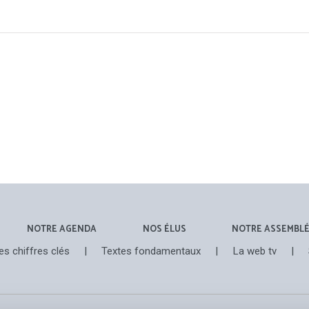
NOTRE AGENDA
NOS ÉLUS
NOTRE ASSEMBL
es chiffres clés
|
Textes fondamentaux
|
La web tv
|