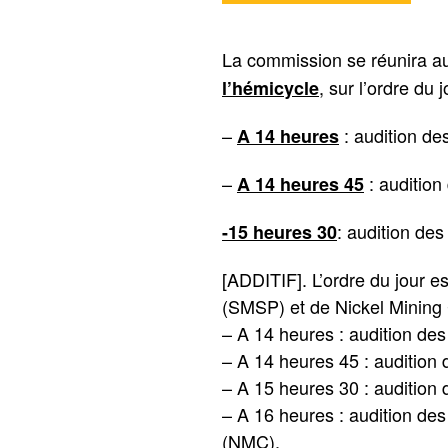
La commission se réunira a
, sur l’ordre du j
l’hémicycle
–
: audition d
A 14 heures
–
: audition
A 14 heures 45
: audition de
-15 heures 30
[ADDITIF]. L’ordre du jour e
(SMSP) et de Nickel Mining 
– A 14 heures : audition d
– A 14 heures 45 : audition 
– A 15 heures 30 : auditio
– A 16 heures : audition de
(NMC).