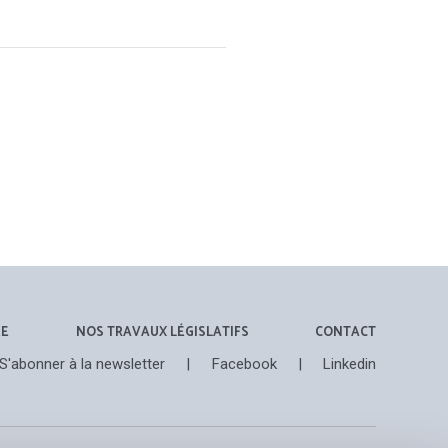
ÉE
NOS TRAVAUX LÉGISLATIFS
CONTACT
S'abonner à la newsletter
|
Facebook
|
Linkedin