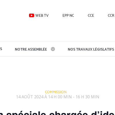
WEB TV
EPP NC
CCE
CCR
S
NOTRE ASSEMBLÉE
NOS TRAVAUX LÉGISLATIFS
COMMISSION
14 AOÛT 2024 À 14 H 00 MIN
16 H 30 MIN
-
spéciale chargée d’ident