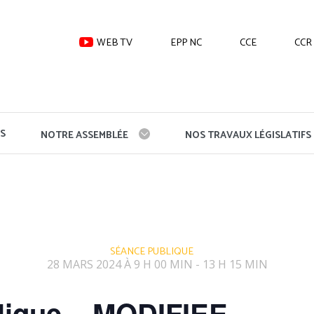
WEB TV
EPP NC
CCE
CCR
S
NOTRE ASSEMBLÉE
NOS TRAVAUX LÉGISLATIFS
SÉANCE PUBLIQUE
28 MARS 2024 À 9 H 00 MIN
13 H 15 MIN
-
lique – MODIFIEE