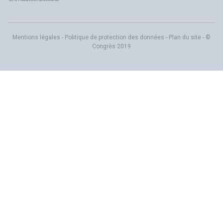
Mentions légales
-
Politique de protection des données
-
Plan du site
- ©
Congrès 2019