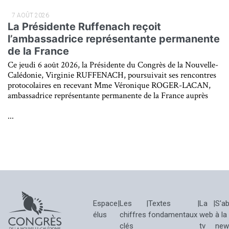
7 AOÛT 2026
La Présidente Ruffenach reçoit
l’ambassadrice représentante permanente
de la France
Ce jeudi 6 août 2026, la Présidente du Congrès de la Nouvelle-
Calédonie, Virginie RUFFENACH, poursuivait ses rencontres
protocolaires en recevant Mme Véronique ROGER-LACAN,
ambassadrice représentante permanente de la France auprès
...
Espace
|
Les
|
Textes
|
La
|
S'a
élus
chiffres
fondamentaux
web
à la
clés
tv
new