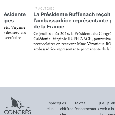
7 AOÛT 2026
La Présidente Ruffenach reçoit
l’ambassadrice représentante permanente
de la France
Ce jeudi 6 août 2026, la Présidente du Congrès de la Nouvelle-
Calédonie, Virginie RUFFENACH, poursuivait ses rencontres
protocolaires en recevant Mme Véronique ROGER-LACAN,
ambassadrice représentante permanente de la France auprès
...
Espace
|
Les
|
Textes
|
La
|
S'a
élus
chiffres
fondamentaux
web
à la
clés
tv
new