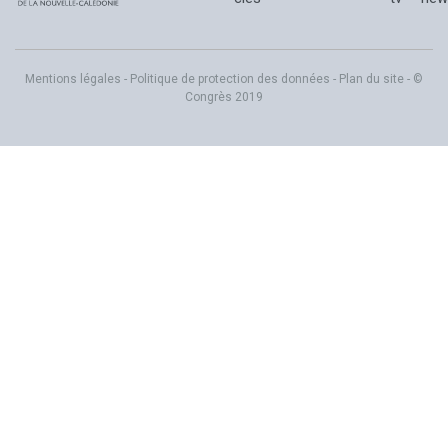
Mentions légales
-
Politique de protection des données
-
Plan du site
- ©
Congrès 2019