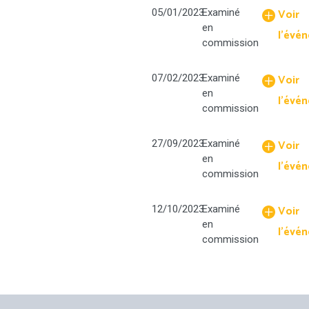
Voir
05/01/2023
Examiné
du
en
21.11.2022.p
l'évé
commission
Voir
07/02/2023
Examiné
en
l'évé
commission
Voir
27/09/2023
Examiné
en
l'évé
commission
Voir
12/10/2023
Examiné
en
l'évé
commission