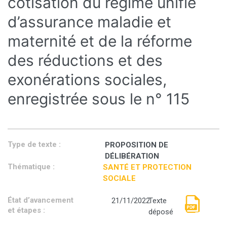
cotisation du régime unifié
d’assurance maladie et
maternité et de la réforme
des réductions et des
exonérations sociales,
enregistrée sous le n° 115
Type de texte :
PROPOSITION DE
DÉLIBÉRATION
Thématique :
SANTÉ ET PROTECTION
SOCIALE
État d’avancement
21/11/2022
Texte
et étapes :
déposé
Proposition