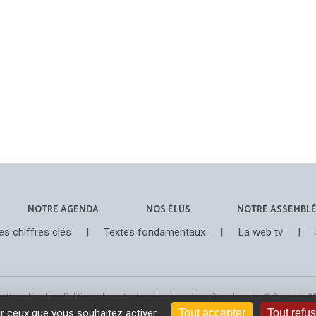
NOTRE AGENDA
NOS ÉLUS
NOTRE ASSEMBL
es chiffres clés
|
Textes fondamentaux
|
La web tv
|
ntions légales
-
Politique de protection des données
-
Plan du site
- © Congrès 2
ur ceux que vous souhaitez activer
Tout accepter
Tout refu