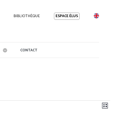
BIBLIOTHÈQUE
EN
ESPACE ÉLUS
CONTACT
Navi
Navig
Liste
de
par
vues