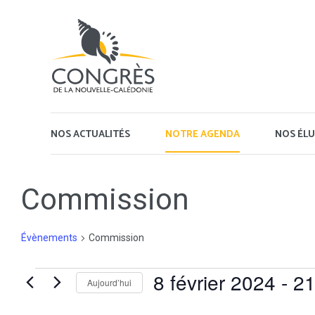
Panneau de gestion des cookies
NOS ACTUALITÉS
NOTRE AGENDA
NOS ÉLU
Commission
Évènements
Commission
Évènements
8 février 2024
 - 
21
Aujourd’hui
Sélectionnez