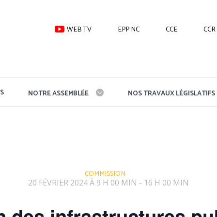
WEB TV
EPP NC
CCE
CCR
S
NOTRE ASSEMBLÉE
NOS TRAVAUX LÉGISLATIFS
COMMISSION
20 FÉVRIER 2024 À 9 H 00 MIN
16 H 00 MIN
-
des infrastructures pu