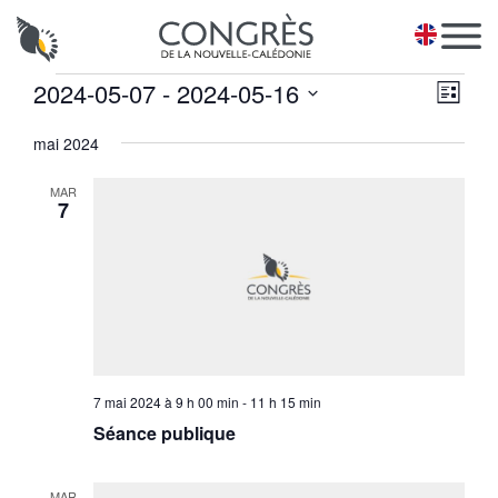
Panneau de gestion des cookies
EN
Évènements
Na
2024-05-07
 - 
2024-05-16
Navi
Liste
de
pa
Sélectionnez
vues
mai 2024
une
con
Évè
date.
MAR
7
7 mai 2024 à 9 h 00 min
-
11 h 15 min
Séance publique
MAR