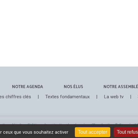
NOTRE AGENDA
NOS ÉLUS
NOTRE ASSEMBL
es chiffres clés
|
Textes fondamentaux
|
La web tv
|
ntions légales
-
Politique de protection des données
-
Plan du site
- © Congrès 2
ur ceux que vous souhaitez activer
Tout accepter
Tout refu