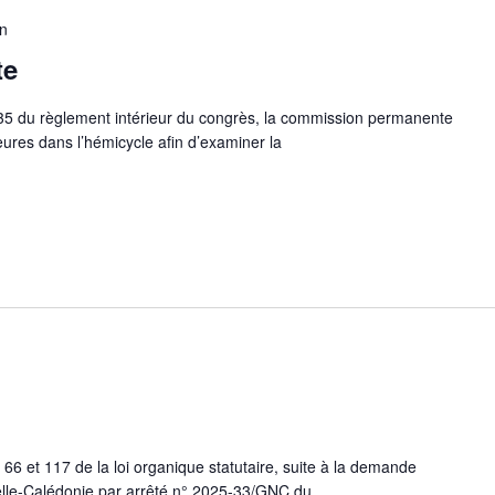
in
te
le 35 du règlement intérieur du congrès, la commission permanente
eures dans l’hémicycle afin d’examiner la
s 66 et 117 de la loi organique statutaire, suite à la demande
lle-Calédonie par arrêté n° 2025-33/GNC du