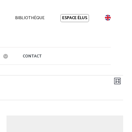
BIBLIOTHÈQUE
EN
ESPACE ÉLUS
CONTACT
Navi
Navig
Liste
de
par
vues
cons
Évèn