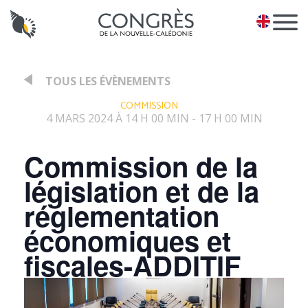
Panneau de gestion des cookies
EN
TOUS LES ÉVÈNEMENTS
:
COMMISSION
4 MARS 2024 À 14 H 00 MIN
17 H 00 MIN
-
Commission de la
législation et de la
réglementation
économiques et
fiscales-ADDITIF