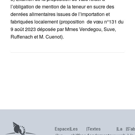
l’obligation de mention de la teneur en sucre des
denrées alimentaires issues de l’importation et
fabriquées localement (proposition de vœu n°131 du
9 août 2023 déposée par Mmes Vendegou, Suve,
Ruffenach et M. Cuenot).
Espace
|
Les
|
Textes
|
La
|
S'a