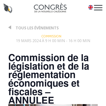
Panneau de gestion des cookies
EN
TOUS LES ÉVÈNEMENTS
:
COMMISSION
19 MARS 2024 À 9 H 00 MIN
16 H 00 MIN
-
Commission de la
législation et de la
réglementation
économiques et
fiscales –
ANNULEE