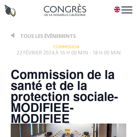
Panneau de gestion des cookies
EN
TOUS LES ÉVÈNEMENTS
:
COMMISSION
22 FÉVRIER 2024 À 16 H 00 MIN
18 H 00 MIN
-
Commission de la
santé et de la
protection sociale-
MODIFIEE-
MODIFIEE