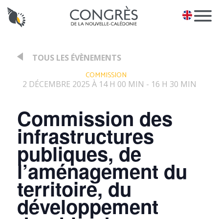
Panneau de gestion des cookies
EN
TOUS LES ÉVÈNEMENTS
:
COMMISSION
2 DÉCEMBRE 2025 À 14 H 00 MIN
16 H 30 MIN
-
Commission des
infrastructures
publiques, de
l’aménagement du
territoire, du
développement