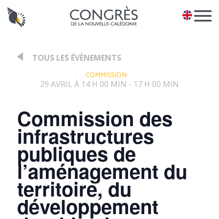
Panneau de gestion des cookies
EN
TOUS LES ÉVÈNEMENTS
:
COMMISSION
29 AVRIL À 14 H 00 MIN
17 H 00 MIN
-
Commission des
infrastructures
publiques de
l’aménagement du
territoire, du
développement