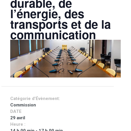
durable, de
l’énergie, des
transports et de la
communication
Catégorie d’Évènement:
Commission
DATE
29 avril
Heure :
14 h 00 min - 17 h 00 min