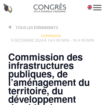
Panneau de gestion des cookies
EN
TOUS LES ÉVÈNEMENTS
:
COMMISSION
9 DÉCEMBRE 2024 À 14 H 00 MIN
16 H 00 MIN
-
Commission des
infrastructures
publiques, de
l’aménagement du
territoire, du
développement