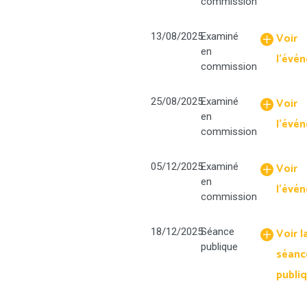
commission
Voir
13/08/2025
Examiné
en
l'évé
commission
Voir
25/08/2025
Examiné
en
l'évé
commission
Voir
05/12/2025
Examiné
en
l'évé
commission
Voir l
18/12/2025
Séance
publique
séanc
publi