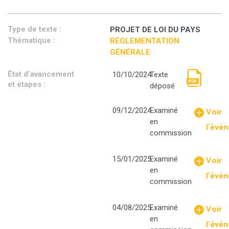
Type de texte :
PROJET DE LOI DU PAYS
Thématique :
RÉGLEMENTATION
GÉNÉRALE
État d’avancement
10/10/2024
Texte
et étapes :
déposé
Rapport
Voir
09/12/2024
Examiné
n°
en
44
l'évé
commission
GNC
du
12.06.2024
Voir
15/01/2025
Examiné
def_compre
en
l'évé
commission
Voir
04/08/2025
Examiné
en
l'évé