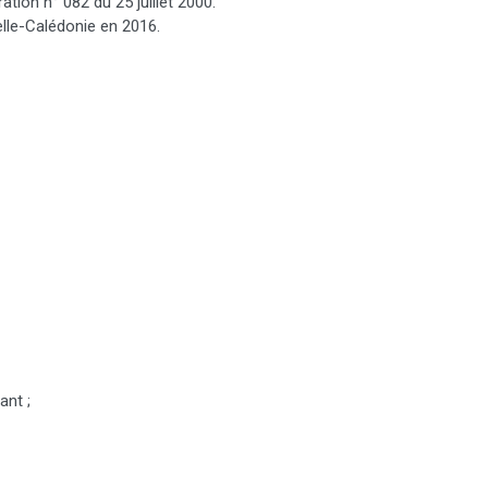
tion n° 082 du 25 juillet 2000.
lle-Calédonie en 2016.
ant ;