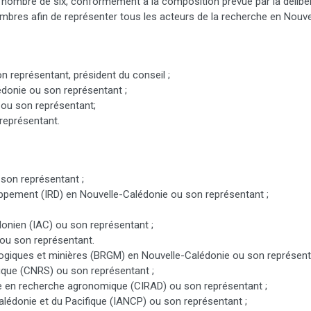
 nombre de six, conformément à la composition prévue par la délibéra
bres afin de représenter tous les acteurs de la recherche en Nouve
n représentant, président du conseil ;
donie ou son représentant ;
ou son représentant;
représentant.
 son représentant ;
loppement (IRD) en Nouvelle-Calédonie ou son représentant ;
donien (IAC) ou son représentant ;
 ou son représentant.
logiques et minières (BRGM) en Nouvelle-Calédonie ou son représent
fique (CNRS) ou son représentant ;
le en recherche agronomique (CIRAD) ou son représentant ;
Calédonie et du Pacifique (IANCP) ou son représentant ;