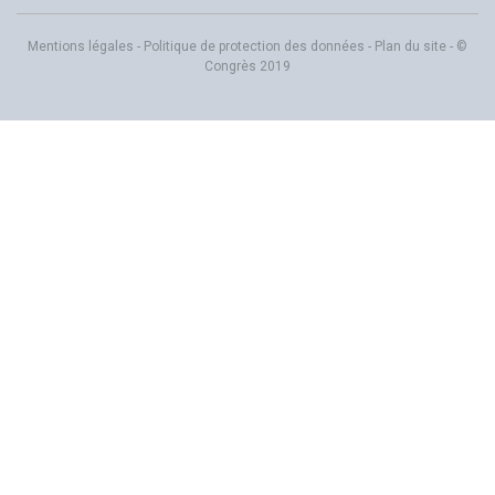
Mentions légales
-
Politique de protection des données
-
Plan du site
- ©
Congrès 2019