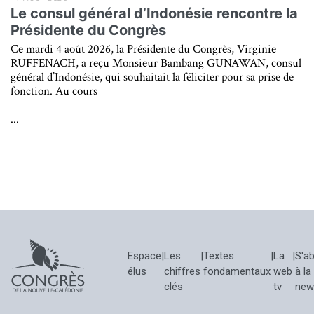
Le consul général d’Indonésie rencontre la
Présidente du Congrès
Ce mardi 4 août 2026, la Présidente du Congrès, Virginie
RUFFENACH, a reçu Monsieur Bambang GUNAWAN, consul
général d’Indonésie, qui souhaitait la féliciter pour sa prise de
fonction. Au cours
...
Espace
|
Les
|
Textes
|
La
|
S'a
élus
chiffres
fondamentaux
web
à la
clés
tv
new