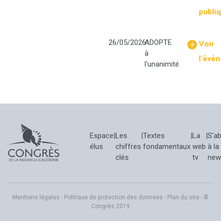
publi
Voir
26/05/2026
ADOPTE
à
l'évé
l'unanimité
Espace
|
Les
|
Textes
|
La
|
S'a
élus
chiffres
fondamentaux
web
à la
clés
tv
new
Mentions légales
-
Politique de protection des données
-
Plan du site
- ©
Congrès 2019