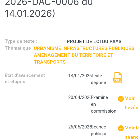
2026-DAC-0006 du
14.01.2026)
Type de texte :
PROJET DE LOI DU PAYS
Thématique :
URBANISME INFRASTRUCTURES PUBLIQUES
AMÉNAGEMENT DU TERRITOIRE ET
TRANSPORTS
État d’avancement
14/01/2026
Texte
et étapes :
déposé
Rapport
Voir
20/04/2026
Examiné
n°
en
LP-
l'évé
commission
2026-
DAC-
0006
Voir l
26/05/2026
Séance
du
publique
séanc
14.01.2026.p