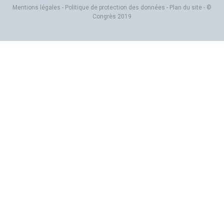
Mentions légales
-
Politique de protection des données
-
Plan du site
- ©
Congrès 2019