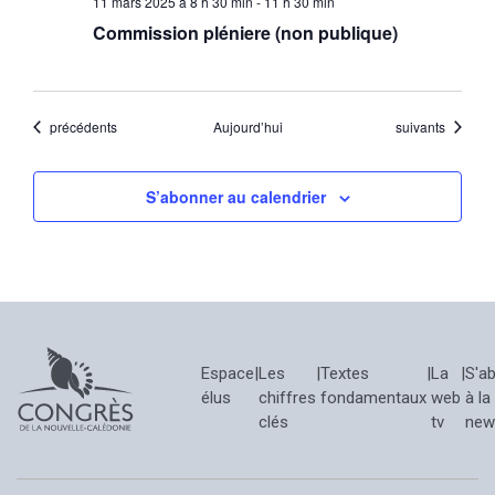
11 mars 2025 à 8 h 30 min
-
11 h 30 min
Commission pléniere (non publique)
Évènements
Évènements
précédents
Aujourd’hui
suivants
S’abonner au calendrier
Espace
|
Les
|
Textes
|
La
|
S'a
élus
chiffres
fondamentaux
web
à la
clés
tv
new