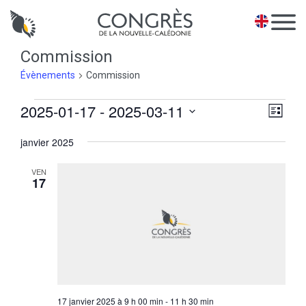
Panneau de gestion des cookies
EN
Commission
Évènements
Commission
Évènements
Na
2025-01-17
 - 
2025-03-11
Navi
Liste
de
pa
Sélectionnez
vues
janvier 2025
une
con
Évè
date.
VEN
17
17 janvier 2025 à 9 h 00 min
-
11 h 30 min