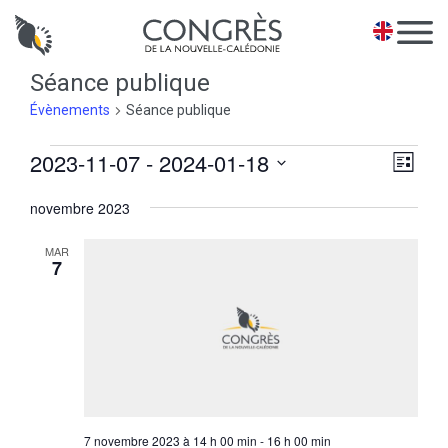
Panneau de gestion des cookies
EN
Séance publique
Évènements
Séance publique
Évènements
Na
2023-11-07
 - 
2024-01-18
Navi
Liste
de
pa
Sélectionnez
vues
novembre 2023
une
con
Évè
date.
MAR
7
7 novembre 2023 à 14 h 00 min
-
16 h 00 min