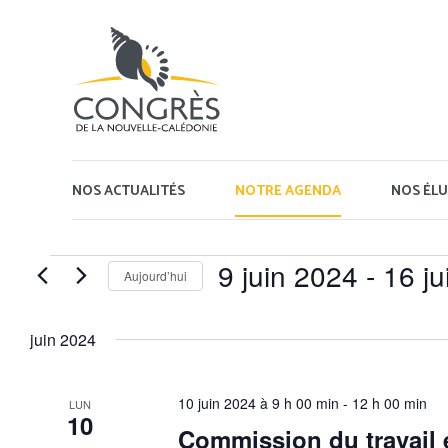
Panneau de gestion des cookies
NOS ACTUALITÉS
NOTRE AGENDA
NOS ÉLU
Évènements
9 juin 2024
 - 
16 ju
Aujourd’hui
Sélectionnez
une
juin 2024
date.
10 juin 2024 à 9 h 00 min
-
12 h 00 min
LUN
10
Commission du travail e