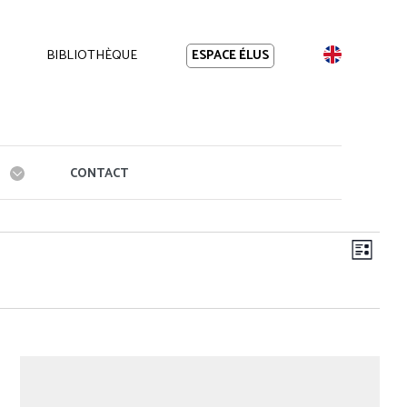
BIBLIOTHÈQUE
EN
ESPACE ÉLUS
CONTACT
Navi
Navig
Liste
de
par
vues
cons
Évèn