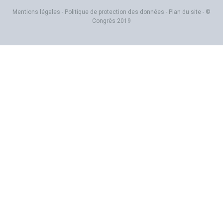
Mentions légales
-
Politique de protection des données
-
Plan du site
- ©
Congrès 2019