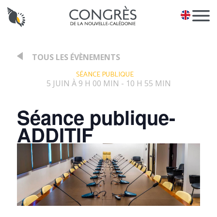
Panneau de gestion des cookies
EN
TOUS LES ÉVÈNEMENTS
:
SÉANCE PUBLIQUE
5 JUIN À 9 H 00 MIN
10 H 55 MIN
-
Séance publique-
ADDITIF